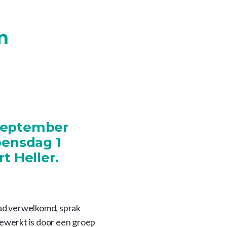
m
september
oensdag 1
t Heller.
had verwelkomd, sprak
gewerkt is door een groep