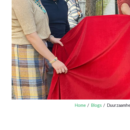
Home
/
Blogs
/ Duurzaamhei