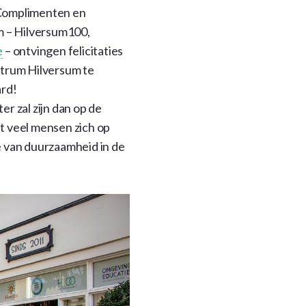
‘Complimenten en
m – Hilversum100,
e
– ontvingen felicitaties
trum Hilversum te
rd!
r zal zijn dan op de
t veel mensen zich op
e van duurzaamheid in de