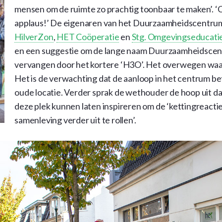
mensen om de ruimte zo prachtig toonbaar te maken’. 
applaus!’ De eigenaren van het Duurzaamheidscentru
HilverZon
,
HET Coöperatie
en
Stg. Omgevingseducati
en een suggestie om de lange naam Duurzaamheidscen
vervangen door het kortere ‘H3O’. Het overwegen waa
Het is de verwachting dat de aanloop in het centrum bete
oude locatie. Verder sprak de wethouder de hoop uit da
deze plek kunnen laten inspireren om de ‘kettingreacti
samenleving verder uit te rollen’.