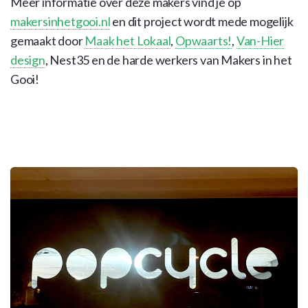
Meer informatie over deze makers vind je op
makersinhetgooi.nl
en dit project wordt mede mogelijk
gemaakt door
Maak het Lokaal
,
Opwaarts!
,
Van-Hier
design
, Nest35 en de harde werkers van Makers in het
Gooi!