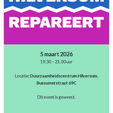
5 maart 2026
19.30 – 21.00 uur
Locatie:
Duurzaamheidscentrum Hilversum,
Bussumerstraat 69C
Dit event is geweest.